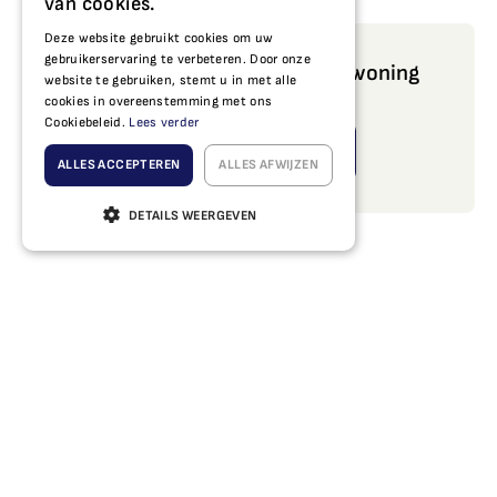
van cookies.
aansloten bij de woning.
Deze website gebruikt cookies om uw
gebruikerservaring te verbeteren. Door onze
Benieuwd wat wij voor jouw woning
website te gebruiken, stemt u in met alle
cookies in overeenstemming met ons
kunnen betekenen?
Cookiebeleid.
Lees verder
Offerte aanvragen
ALLES ACCEPTEREN
ALLES AFWIJZEN
DETAILS WEERGEVEN
“We zijn erg blij met onze nieuwe schuifpui die
twee ramen vervangt. Het werk is snel en netjes
uitgevoerd. Alle afspraken zijn goed nagekomen.”