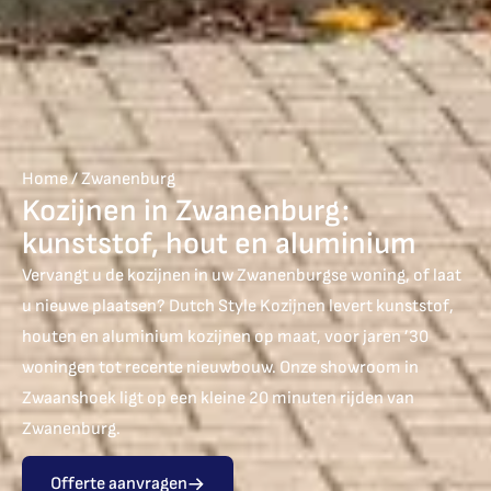
Home
/
Zwanenburg
Kozijnen in Zwanenburg:
kunststof, hout en aluminium
Vervangt u de kozijnen in uw Zwanenburgse woning, of laat
u nieuwe plaatsen? Dutch Style Kozijnen levert kunststof,
houten en aluminium kozijnen op maat, voor jaren ’30
woningen tot recente nieuwbouw. Onze showroom in
Zwaanshoek ligt op een kleine 20 minuten rijden van
Zwanenburg.
Offerte aanvragen