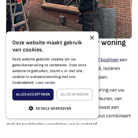
×
Kunststof kozijnen voor uw woning
Deze website maakt gebruik
in Zwanenburg
van cookies.
Voor woningen in Zwanenburg zijn
kunststof kozijnen
een
Deze website gebruikt cookies om uw
gebruikerservaring te verbeteren. Door onze
populaire keuze: ze vragen weinig onderhoud, isoleren
website te gebruiken, stemt u in met alle
uitstekend en kunnen 75 jaar of langer meegaan.
cookies in overeenstemming met ons
Cookiebeleid.
Lees verder
U bepaalt zelf de afmetingen, kleur en uitvoering van uw
ALLES ACCEPTEREN
ALLES AFWIJZEN
kozijnen. Het kleurenpalet omvat alle RAL-kleuren, van
klassiek wit tot moderne grijstinten, en daarnaast een
DETAILS WEERGEVEN
houtlook-afwerking die de uitstraling van hout combineert
met de praktische voordelen van kunststof.
Bij vervanging van uw oude, kierende kozijnen zorgen onze