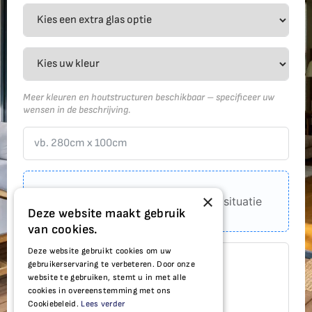
Meer kleuren en houtstructuren beschikbaar – specificeer uw
wensen in de beschrijving.
×
Upload een foto van uw huidige situatie
Deze website maakt gebruik
van cookies.
Deze website gebruikt cookies om uw
gebruikerservaring te verbeteren. Door onze
website te gebruiken, stemt u in met alle
cookies in overeenstemming met ons
Cookiebeleid.
Lees verder