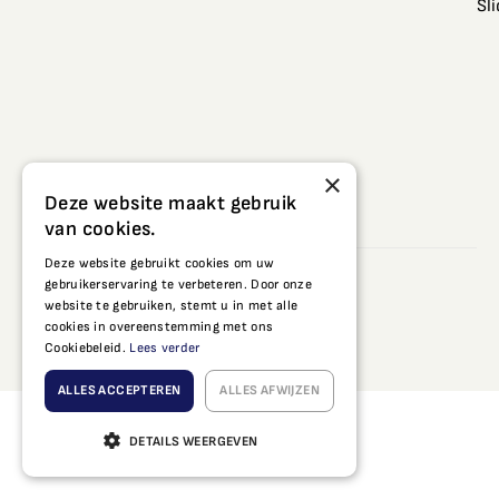
Sl
×
Deze website maakt gebruik
van cookies.
Deze website gebruikt cookies om uw
© 2026 Dutch Style Kozijnen
gebruikerservaring te verbeteren. Door onze
General terms and conditions
website te gebruiken, stemt u in met alle
cookies in overeenstemming met ons
Warranty & maintenance
Cookiebeleid.
Lees verder
Privacy statement
ALLES ACCEPTEREN
ALLES AFWIJZEN
DETAILS WEERGEVEN