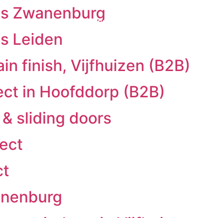
s Zwanenburg
Contractors
Window frames
Doors
Sl
s Leiden
in finish, Vijfhuizen (B2B)
ject in Hoofddorp (B2B)
& sliding doors
ject
ct
anenburg