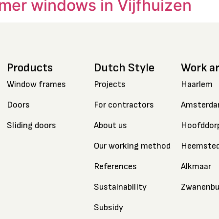
mer windows in Vijfhuizen
Products
Dutch Style
Work a
Window frames
Projects
Haarlem
Doors
For contractors
Amsterd
Sliding doors
About us
Hoofddor
Our working method
Heemste
References
Alkmaar
Sustainability
Zwanenbu
Subsidy