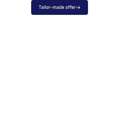
Tailor-made offer
iding doors