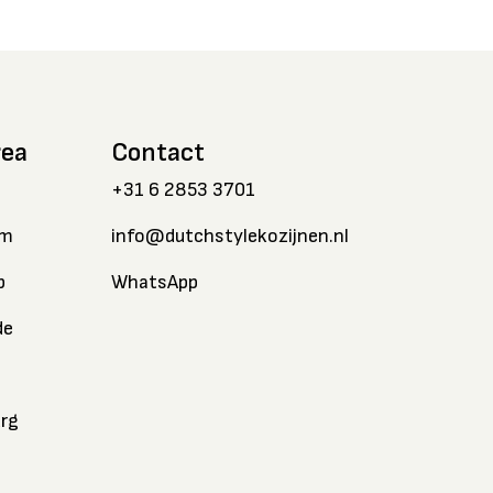
rea
Contact
+31 6 2853 3701
am
info@dutchstylekozijnen.nl
p
WhatsApp
de
rg